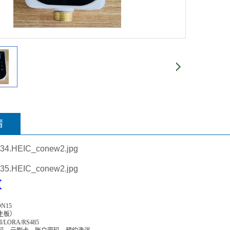
情
数
N15
（主板）
LORA/RS485