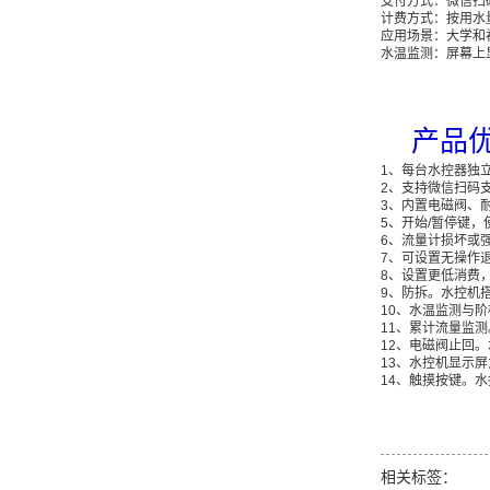
支付方式：微信扫
计费方式：按用水
应用场景：大学和
水温监测：屏幕上
产品
1、每台水控器独立
2、支持微信扫码
3、内置电磁阀、
5、开始/暂停键
6、流量计损坏或
7、可设置无操作
8、设置更低消费
9、防拆。水控机
10、水温监测与
11、累计流量监
12、电磁阀止回
13、水控机显示屏
14、触摸按键。
相关标签：