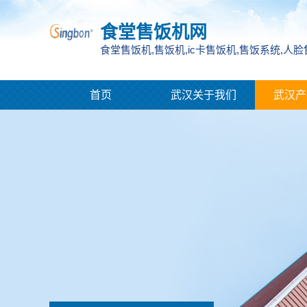
食堂售饭机网
食堂售饭机,售饭机,ic卡售饭机,售饭系统,人
首页
武汉关于我们
武汉产