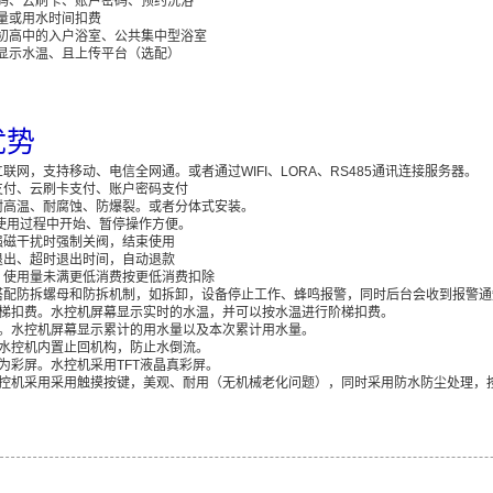
码、云刷卡、账户密码、预约洗浴
量或用水时间扣费
初高中的入户浴室、公共集中型浴室
显示水温、且上传平台（选配）
优势
联网，支持移动、电信全网通。或者通过WIFI、LORA、RS485通讯连接服务器。
支付、云刷卡支付、账户密码支付
耐高温、耐腐蚀、防爆裂。或者分体式安装。
，使用过程中开始、暂停操作方便。
强磁干扰时强制关阀，结束使用
退出、超时退出时间，自动退款
，使用量未满更低消费按更低消费扣除
搭配防拆螺母和防拆机制，如拆卸，设备停止工作、蜂鸣报警，同时后台会收到报警通
阶梯扣费。水控机屏幕显示实时的水温，并可以按水温进行阶梯扣费。
测。水控机屏幕显示累计的用水量以及本次累计用水量。
。水控机内置止回机构，防止水倒流。
为彩屏。水控机采用TFT液晶真彩屏。
水控机采用采用触摸按键，美观、耐用（无机械老化问题），同时采用防水防尘处理，