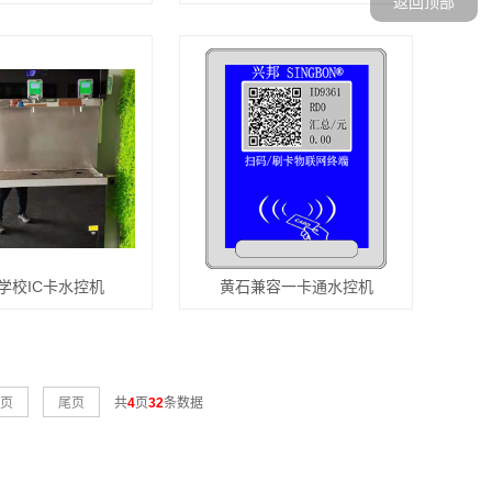
返回顶部
学校IC卡水控机
黄石兼容一卡通水控机
页
尾页
共
4
页
32
条数据