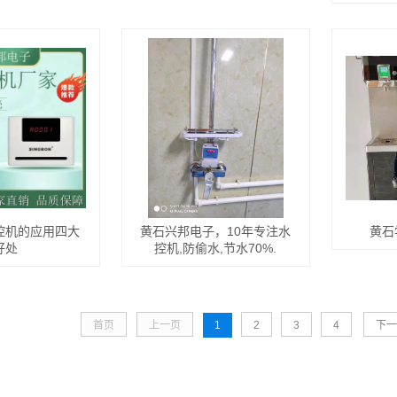
控机的应用四大
黄石兴邦电子，10年专注水
黄石
好处
控机,防偷水,节水70%.
首页
上一页
1
2
3
4
下一