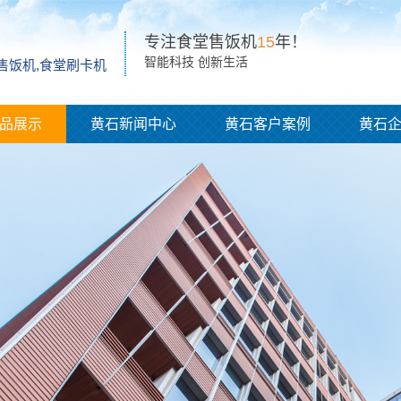
专注食堂售饭机
15
年！
智能科技 创新生活
脸售饭机,食堂刷卡机
品展示
黄石新闻中心
黄石客户案例
黄石