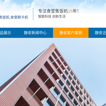
专注食堂售饭机
15
年！
智能科技 创新生活
脸售饭机,食堂刷卡机
品展示
静安新闻中心
静安客户案例
静安