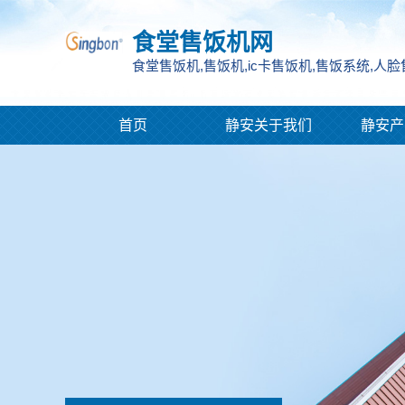
食堂售饭机网
食堂售饭机,售饭机,ic卡售饭机,售饭系统,人
首页
静安关于我们
静安产