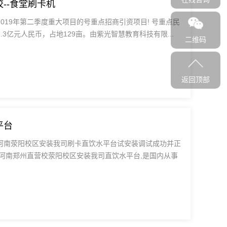
--食堂刷卡机
019年第二季度重大项目的号重点招商引资项目! 号重点民
2.3亿元人民币，占地129亩。由紫光智慧教育科技有限...
二维码
返回顶部
平台
河南荥阳校区安装我司刷卡直饮水平台试安装调试成功并正
河南郑州直营校荥阳校区安装我司直饮水平台,是国内从事